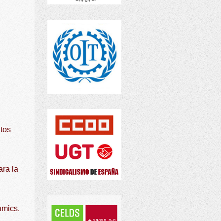
itos
ara la
amics.