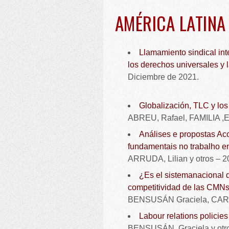
AMÉRICA LATINA
Llamamiento sindical in
los derechos universales y la
Diciembre de 2021.
Globalización, TLC y los
ABREU, Rafael, FAMILIA ,E
Análises e propostas Aco
fundamentais no trabalho e
ARRUDA, Lilian y otros – 2
¿Es el sistemanacional d
competitividad de las CMNs
BENSUSÁN Graciela, CARR
Labour relations policie
BENSUSÁN, Graciela y otro