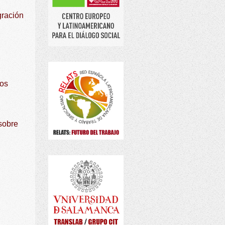
gración
dos
 sobre