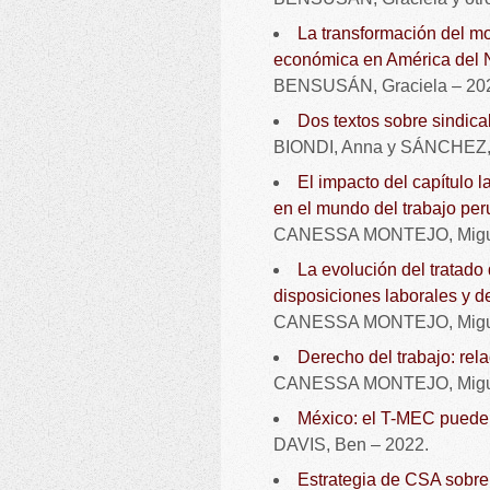
La transformación del mo
económica en América del N
BENSUSÁN, Graciela – 20
Dos textos sobre sindica
BIONDI, Anna y SÁNCHEZ, 
El impacto del capítulo 
en el mundo del trabajo per
CANESSA MONTEJO, Migu
La evolución del tratado
disposiciones laborales y d
CANESSA MONTEJO, Migue
Derecho del trabajo: rel
CANESSA MONTEJO, Migue
México: el T-MEC puede s
DAVIS, Ben – 2022.
Estrategia de CSA sobre