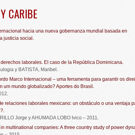
 Y CARIBE
ternacional hacia una nueva gobernanza mundial basada en
 justicia social.
 derechos laborales. El caso de la República Dominicana.
ulogia y BATISTA, Maribel.
rdo Marco Internacional – uma ferramenta para garantir os dire
m um mundo globalizado? Aportes do Brasil.
012.
e relaciones laborales mexicano: un obstáculo o una ventaja p
?.
ILLO Jorge y AHUMADA LOBO Ivico – 2011.
s in multinational companies: A three country study of power dyn
s – 2015.