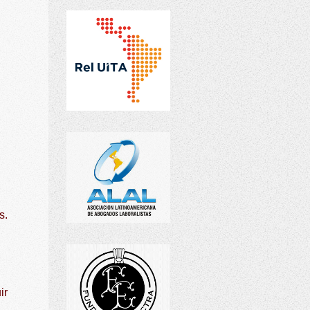
s.
ir